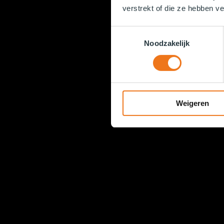
verstrekt of die ze hebben v
Toestemmingsselectie
Noodzakelijk
Weigeren