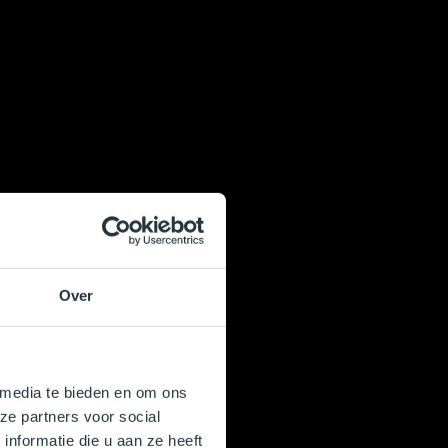
Over
 media te bieden en om ons
ze partners voor social
nformatie die u aan ze heeft