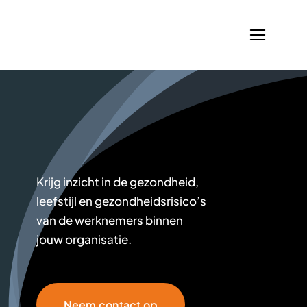
Skip
to
content
Krijg inzicht in de gezondheid,
leefstijl en gezondheidsrisico’s
van de werknemers binnen
jouw organisatie.
Neem contact op